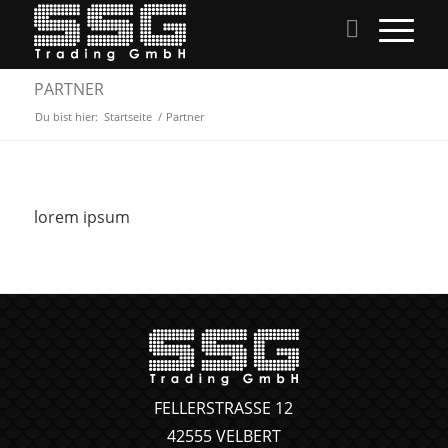
PARTNER
Du bist hier:
Startseite
/
Partner
lorem ipsum
FELLERSTRASSE 12
42555 VELBERT